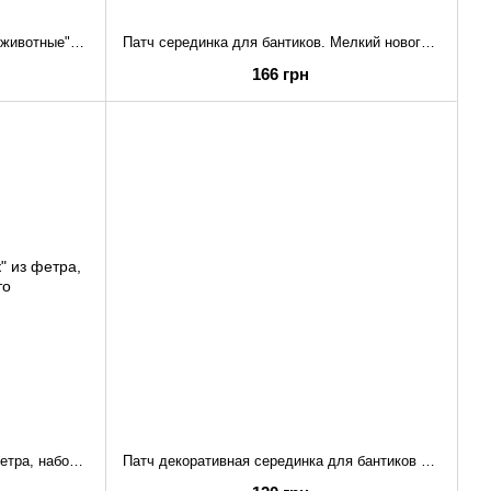
Набор фигурок из фетра "Лесные животные" декор для творчества (вырубка, высечка) ()
Патч серединка для бантиков. Мелкий новогодний декор "Тигр", 30шт ()
166 грн
Новогодний декор "Тигренок" из фетра, набор 10 шт.
Патч декоративная серединка для бантиков и заколок. "Голова кролика", 20 шт. ()