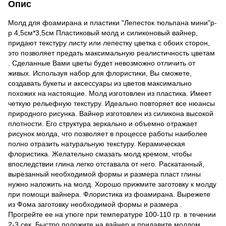
Опис
Молд для фоамирана и пластики "Лепесток тюльпана мини"р-
р 4,5см*3,5см Пластиковый молд и силиконовый вайнер,
придают текстуру листу или лепестку цветка с обоих сторон,
это позволяет предать максимальную реалистичность цветам
. Сделанные Вами цветы будет невозможно отличить от
живых. Используя набор для флористики, Вы сможете,
создавать букеты и аксессуары из цветов максимально
похожих на настоящие. Молд изготовлен из пластика. Имеет
четкую рельефную текстуру. Идеально повторяет все нюансы
природного рисунка. Вайнер изготовлен из силикона высокой
плотности. Его структура зеркально и объемно отражает
рисунок молда, что позволяет в процессе работы наиболее
полно отразить натуральную текстуру. Керамическая
флористика. Желательно смазать молд кремом, чтобы
впоследствии глина легко отставала от него. Раскатанный,
вырезанный необходимой формы и размера пласт глины
нужно наложить на молд. Хорошо прижмите заготовку к молду
при помощи вайнера. Флористика из фоамирана. Вырежете
из Фома заготовку необходимой формы и размера .
Прогрейте ее на утюге при температуре 100-110 гр. в течении
2-3 сек. Быстро положите на вайнер и придавите молдом.