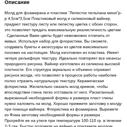
Описание
Молд для фоамирана и пластики "Лепесток тюльпана мини"р-
р 4,5см*3,5см Пластиковый молд и силиконовый вайнер,
придают текстуру листу или лепестку цветка с обоих сторон,
это позволяет предать максимальную реалистичность цветам
. Сделанные Вами цветы будет невозможно отличить от
живых. Используя набор для флористики, Вы сможете,
создавать букеты и аксессуары из цветов максимально
похожих на настоящие. Молд изготовлен из пластика. Имеет
четкую рельефную текстуру. Идеально повторяет все нюансы
природного рисунка. Вайнер изготовлен из силикона высокой
плотности. Его структура зеркально и объемно отражает
рисунок молда, что позволяет в процессе работы наиболее
полно отразить натуральную текстуру. Керамическая
флористика. Желательно смазать молд кремом, чтобы
впоследствии глина легко отставала от него. Раскатанный,
вырезанный необходимой формы и размера пласт глины
нужно наложить на молд. Хорошо прижмите заготовку к молду
при помощи вайнера. Флористика из фоамирана. Вырежете
из Фома заготовку необходимой формы и размера .
Прогрейте ее на утюге при температуре 100-110 гр. в течении
2-3 сек. Быстро положите на вайнер и придавите молдом.