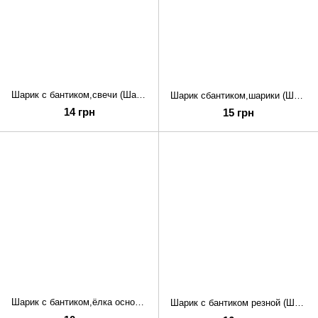
Шарик с бантиком,свечи (Шарик с бантиком,свечи)
Шарик сбантиком,шарики (Шарик сбантиком,шарики)
14 грн
15 грн
Шарик с бантиком,ёлка основа. (Шарик с бантиком,ёлка основа.)
Шарик с бантиком резной (Шарик с бантиком резной)