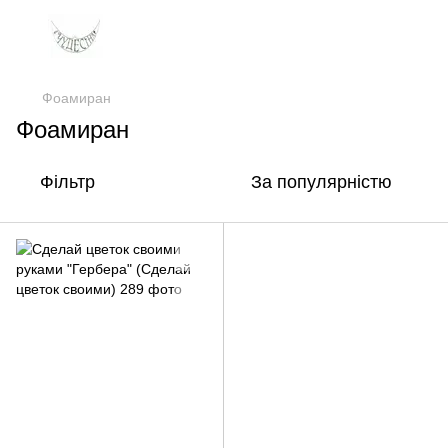
Фоамиран
Фоамиран
Фільтр
За популярністю