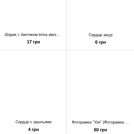
Шарик с бантиком,ёлка,звезды (Шарик с бантиком,ёлка,звезды)
Сердце ажур
17 грн
6 грн
Сердце с крыльями
Фоторамка "Узи" (Фоторамка "Узи")
4 грн
60 грн