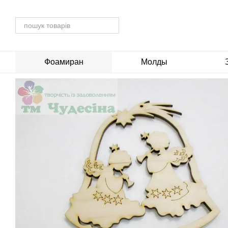
Перейти до основного контенту
Фоамиран
Молды