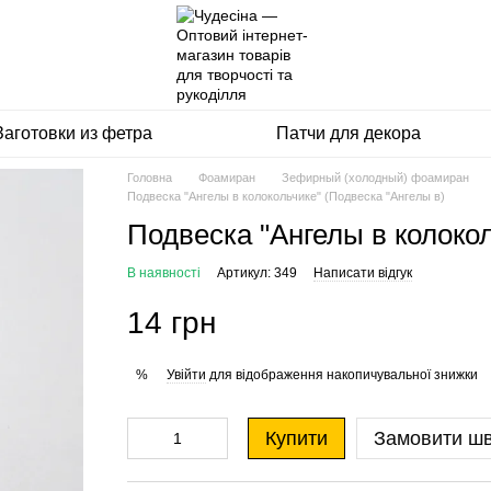
Заготовки из фетра
Патчи для декора
Головна
Фоамиран
Зефирный (холодный) фоамиран
Подвеска "Ангелы в колокольчике" (Подвеска "Ангелы в)
Подвеска "Ангелы в колокол
В наявності
Артикул: 349
Написати відгук
14 грн
Увійти
для відображення накопичувальної знижки
%
Купити
Замовити ш