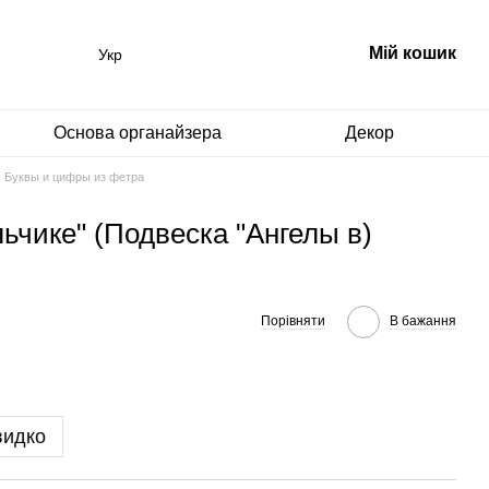
Мій кошик
Укр
Основа органайзера
Декор
Буквы и цифры из фетра
ьчике" (Подвеска "Ангелы в)
Порівняти
В бажання
видко