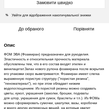
Замовити швидко
Увійти
для відображення накопичувальної знижки
%
До обраного
Порівняти
Опис
ФОМ ЭВА (Фоамиран) предназначен для рукоделия.
Эластичность и относительная прочность материала
обусловлены тем, что в его состав входят этилен и
винилацетат.Запах нового рулона фоамирана после вскрытия
его упаковки скоро выветривается. Фоамиран имеет слегка
выраженную пористую структуру ("пористая резина",
"пеноматериал"), но при этом обладает низким
водопоглощением. Из пористой резины можно создавать
цветы, кукол, украшения (заколки, брошки, подхваты
для штор, украшения для сумок, браслеты и т.п.). Из ФОМа
можно сформировать сумочки, шкатулки, вазы, коробочки
и много других интересных вещей, на которые хватит