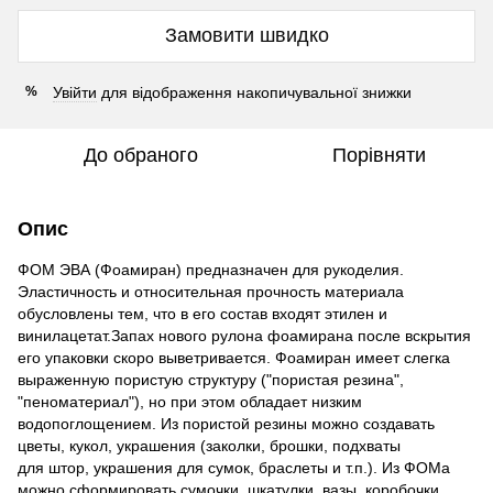
Замовити швидко
Увійти
для відображення накопичувальної знижки
%
До обраного
Порівняти
Опис
ФОМ ЭВА (Фоамиран) предназначен для рукоделия.
Эластичность и относительная прочность материала
обусловлены тем, что в его состав входят этилен и
винилацетат.Запах нового рулона фоамирана после вскрытия
его упаковки скоро выветривается. Фоамиран имеет слегка
выраженную пористую структуру ("пористая резина",
"пеноматериал"), но при этом обладает низким
водопоглощением. Из пористой резины можно создавать
цветы, кукол, украшения (заколки, брошки, подхваты
для штор, украшения для сумок, браслеты и т.п.). Из ФОМа
можно сформировать сумочки, шкатулки, вазы, коробочки