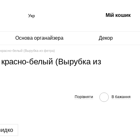
Мій кошик
Укр
Основа органайзера
Декор
красно-белый (Вырубка из фетра)
 красно-белый (Вырубка из
Порівняти
В бажання
видко