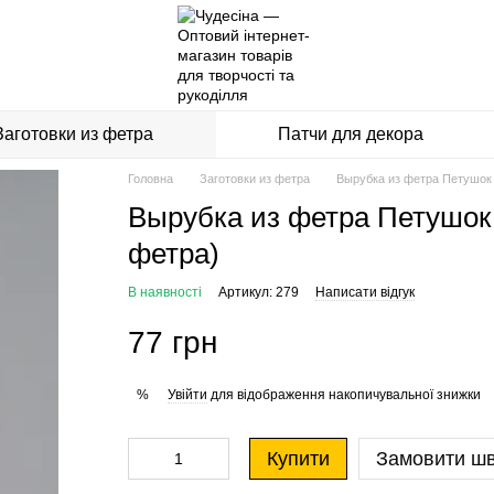
Заготовки из фетра
Патчи для декора
Головна
Заготовки из фетра
Вырубка из фетра Петушок 
Вырубка из фетра Петушок
фетра)
В наявності
Артикул: 279
Написати відгук
77 грн
Увійти
для відображення накопичувальної знижки
%
Купити
Замовити ш