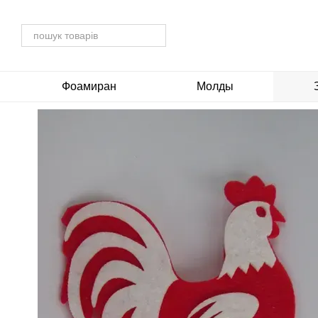
Перейти до основного контенту
Фоамиран
Молды