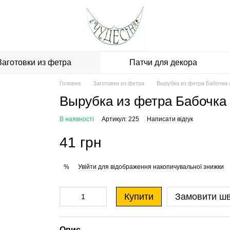
Заготовки из фетра
Патчи для декора
Головна
Заготовки из фетра
Вырубка из фетра Бабочка
Вырубка из фетра Бабочка
В наявності
Артикул: 225
Написати відгук
41 грн
Увійти
для відображення накопичувальної знижки
%
Купити
Замовити ш
Опис