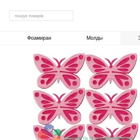
Перейти до основного контенту
Фоамиран
Молды