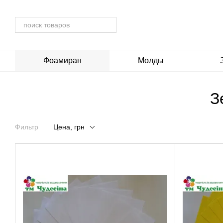
Перейти к основному контенту
Фоамиран
Молды
З
Фильтр
Цена, грн