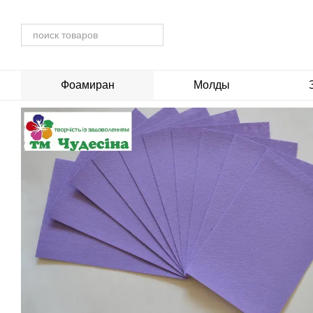
Перейти к основному контенту
Фоамиран
Молды