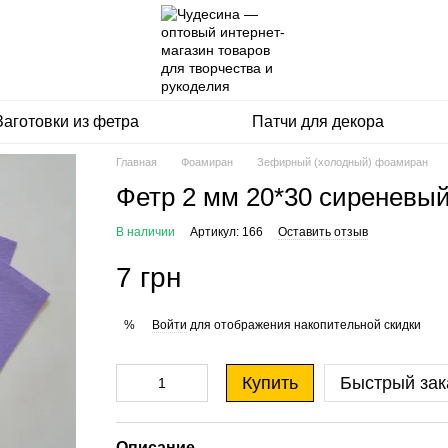
Заготовки из фетра
Патчи для декора
Главная
Фоамиран
Зефирный (холодный) фоамиран
Фетр 2 мм 20*30 сиреневый
В наличии
Артикул: 166
Оставить отзыв
7 грн
Войти
для отображения накопительной скидки
%
Купить
Быстрый зак
Описание