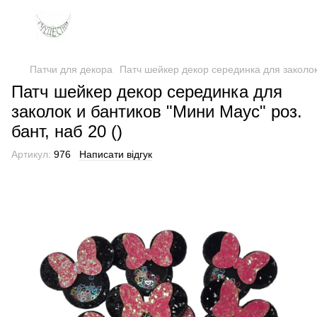
Патчи для декора
Патч шейкер декор серединка для заколок 
Патч шейкер декор серединка для
заколок и бантиков "Мини Маус" роз.
бант, наб 20 ()
Артикул:
976
Написати відгук