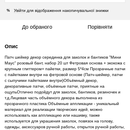
Увійти
для відображення накопичувальної знижки
%
До обраного
Порівняти
Опис
Патч шейкер декор серединка для заколок и бантиков "Мини
Маус" розовый бант, набор 20 шт Фетровая основа + экокожа с
крупным глиттером+ пайетки, размер 5*4см Прозрачные патчи
с пайетками внутри на фетровой основе (Патч-шейкер, патчи
с сыпучими пайетками внутри)Объёмный декор,
декоративные патчи, объёмные патчи, приятные на
ощупьОтлично подойдут для заколок, бантиков, резиночек и
т.д.Лицевая часть объёмного декора выполнена из
прозрачного пластика Объёмные аппликации - уникальный
материал для реализации творческих идей, можно
использовать как аппликацию или нашивку, также
используется для украшения заколок, повязок на голову,
одежды, аксессуаров ручной работы, открыток ручной работы,