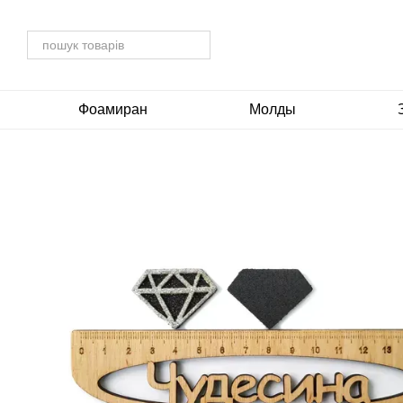
Перейти до основного контенту
Фоамиран
Молды