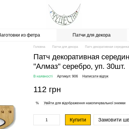
Заготовки из фетра
Патчи для декора
Головна
Патчи для декора
Патч декоративная серединка 
Патч декоративная середин
"Алмаз" серебро, уп. 30шт.
В наявності
Артикул: 906
Написати відгук
112 грн
Увійти
для відображення накопичувальної знижки
%
Купити
Замовити ш