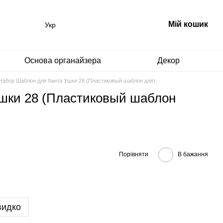
Мій кошик
Укр
Основа органайзера
Декор
Набор Шаблон для банта Ушки 28 (Пластиковый шаблон для)
шки 28 (Пластиковый шаблон
Порівняти
В бажання
видко