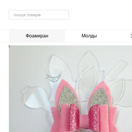
Перейти до основного контенту
Фоамиран
Молды