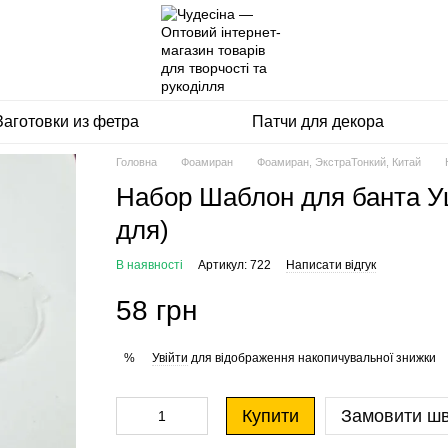
Заготовки из фетра
Патчи для декора
Головна
Фоамиран
Фоамиран, ЭкстраТонкий, Китай
Набор Шаблон для банта У
для)
В наявності
Артикул: 722
Написати відгук
58 грн
Увійти
для відображення накопичувальної знижки
%
Купити
Замовити ш