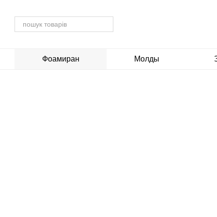
Перейти до основного контенту
Фоамиран
Молды