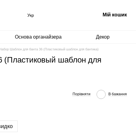
Мій кошик
Укр
Основа органайзера
Декор
Набор Шаблон для банта 36 (Пластиковый шаблон для бантика)
6 (Пластиковый шаблон для
Порівняти
В бажання
видко