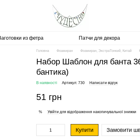
Заготовки из фетра
Патчи для декора
Головна
Фоамиран
Фоамиран, ЭкстраТонкий, Китай
Набор Шаблон для банта 3
бантика)
В наявності
Артикул: 730
Написати відгук
51 грн
Увійти
для відображення накопичувальної знижки
%
Купити
Замовити ш