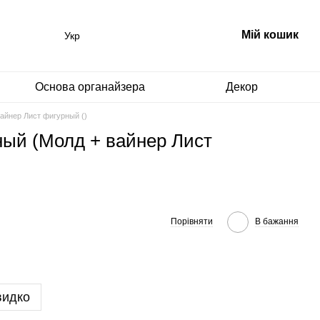
Мій кошик
Укр
Основа органайзера
Декор
айнер Лист фигурный ()
ный (Молд + вайнер Лист
Порівняти
В бажання
видко