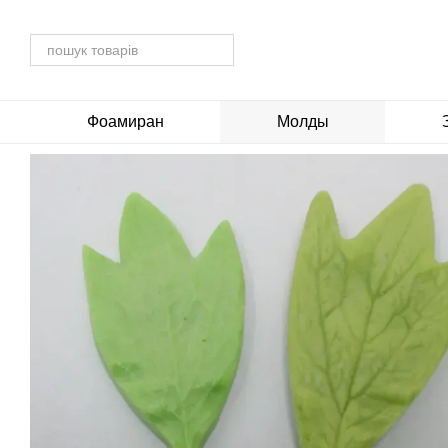
Перейти до основного контенту
Фоамиран
Молды