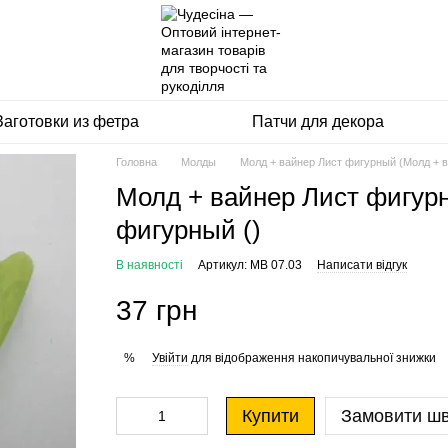
Заготовки из фетра
Патчи для декора
Головна
Молды
Молд + вайнер Лист фигурный (Молд + в
Молд + вайнер Лист фигур
фигурный ()
В наявності
Артикул: МВ 07.03
Написати відгук
37 грн
Увійти
для відображення накопичувальної знижки
%
Купити
Замовити ш