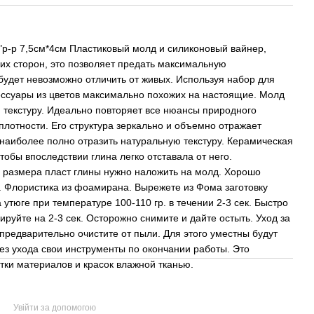
р-р 7,5см*4см Пластиковый молд и силиконовый вайнер,
оих сторон, это позволяет предать максимальную
будет невозможно отличить от живых. Используя набор для
сессуары из цветов максимально похожих на настоящие. Молд
 текстуру. Идеально повторяет все нюансы природного
плотности. Его структура зеркально и объемно отражает
 наиболее полно отразить натуральную текстуру. Керамическая
обы впоследствии глина легко отставала от него.
размера пласт глины нужно наложить на молд. Хорошо
. Флористика из фоамирана. Вырежете из Фома заготовку
утюге при температуре 100-110 гр. в течении 2-3 сек. Быстро
руйте на 2-3 сек. Осторожно снимите и дайте остыть. Уход за
редварительно очистите от пыли. Для этого уместны будут
ез ухода свои инструменты по окончании работы. Это
тки материалов и красок влажной тканью.
Увійти за допомогою