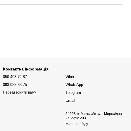
Контактна інформація
050 493-72-87
Viber
093 983-63-75
WhatsApp
Telegram
Передзвонити вам?
Email
54008 м. Миколаїв вул. Морехідна
2а, офіс 203
Мапа проїзду