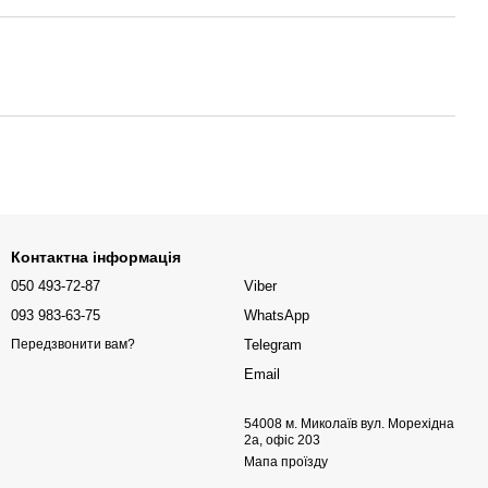
Контактна інформація
050 493-72-87
Viber
093 983-63-75
WhatsApp
Telegram
Передзвонити вам?
Email
54008 м. Миколаїв вул. Морехідна
2а, офіс 203
Мапа проїзду