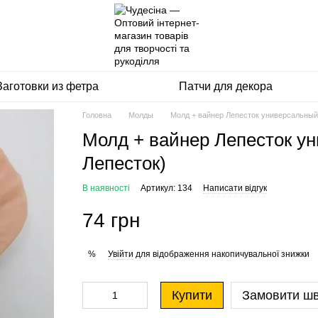
Заготовки из фетра
Патчи для декора
Головна
Молды
Молд + вайнер Лепесток универсальный
Молд + вайнер Лепесток у
Лепесток)
В наявності
Артикул: 134
Написати відгук
74 грн
Увійти
для відображення накопичувальної знижки
%
Купити
Замовити ш