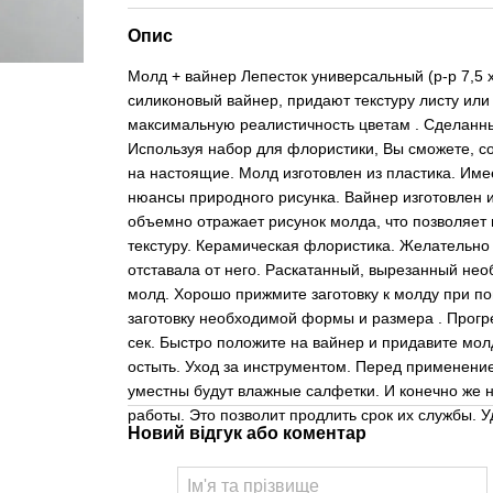
Опис
Молд + вайнер Лепесток универсальный (р-р 7,5 
силиконовый вайнер, придают текстуру листу или 
максимальную реалистичность цветам . Сделанны
Используя набор для флористики, Вы сможете, со
на настоящие. Молд изготовлен из пластика. Име
нюансы природного рисунка. Вайнер изготовлен из
объемно отражает рисунок молда, что позволяет
текстуру. Керамическая флористика. Желательно 
отставала от него. Раскатанный, вырезанный не
молд. Хорошо прижмите заготовку к молду при 
заготовку необходимой формы и размера . Прогрей
сек. Быстро положите на вайнер и придавите мол
остыть. Уход за инструментом. Перед применение
уместны будут влажные салфетки. И конечно же н
работы. Это позволит продлить срок их службы. У
Новий відгук або коментар