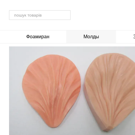
Перейти до основного контенту
Фоамиран
Молды