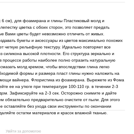
х 6 см), для фоамирана и глины Пластиковый молд и
лепестку цветка с обоих сторон, это позволяет предать
е Вами цветы будет невозможно отличить от живых.
здавать букеты и аксессуары из цветов максимально похожих
ет четкую рельефную текстуру. Идеально повторяет все
 силикона высокой плотности. Его структура зеркально и
 в процессе работы наиболее полно отразить натуральную
смазать молд кремом, чтобы впоследствии глина легко
обходимой формы и размера пласт глины нужно наложить на
помощи вайнера. Флористика из фоамирана. Вырежете из Фома
те ее на утюге при температуре 100-110 гр. в течении 2-3
дом. Зафиксируйте на 2-3 сек. Осторожно снимите и дайте
м обязательно предварительно очистите от пыли. Для этого
е оставляйте без ухода свои инструменты по окончании
даляйте остатки материалов и красок влажной тканью.
Увійти за допомогою