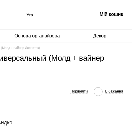
Мій кошик
Укр
Основа органайзера
Декор
 (Молд + вайнер Лепесток)
ниверсальный (Молд + вайнер
Порівняти
В бажання
видко