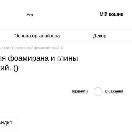
Мій кошик
Укр
Основа органайзера
Декор
 и глины пластиковый флористический. ()
ля фоамирана и глины
й. ()
Порівняти
В бажання
видко