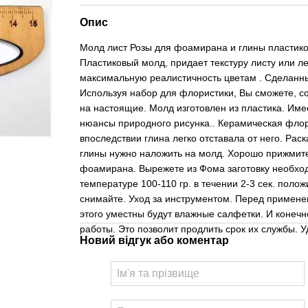
Опис
Молд лист Розы для фоамирана и глины пластико
Пластиковый молд, придает текстуру листу или ле
максимальную реалистичность цветам . Сделанны
Используя набор для флористики, Вы сможете, со
на настоящие. Молд изготовлен из пластика. Име
нюансы природного рисунка.. Керамическая флор
впоследствии глина легко отставала от него. Р
глины нужно наложить на молд. Хорошо прижмите
фоамирана. Вырежете из Фома заготовку необход
температуре 100-110 гр. в течении 2-3 сек. поло
снимайте. Уход за инструментом. Перед примене
этого уместны будут влажные салфетки. И конечн
работы. Это позволит продлить срок их службы. У
Новий відгук або коментар