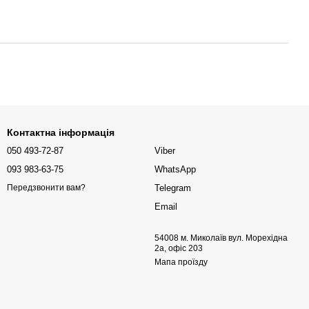
Контактна інформація
050 493-72-87
Viber
093 983-63-75
WhatsApp
Telegram
Передзвонити вам?
Email
54008 м. Миколаїв вул. Морехідна
2а, офіс 203
Мапа проїзду