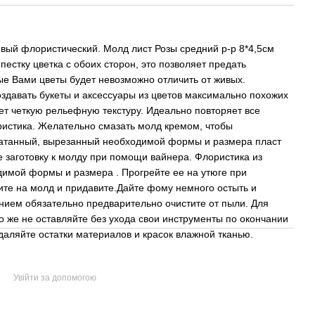
вый флористический. Молд лист Розы средний р-р 8*4,5см
пестку цветка с обоих сторон, это позволяет предать
е Вами цветы будет невозможно отличить от живых.
здавать букеты и аксессуары из цветов максимально похожих
ет четкую рельефную текстуру. Идеально повторяет все
истика. Желательно смазать молд кремом, чтобы
аскатанный, вырезанный необходимой формы и размера пласт
 заготовку к молду при помощи вайнера. Флористика из
имой формы и размера . Прогрейте ее на утюге при
жите на молд и придавите.Дайте фому немного остыть и
нием обязательно предварительно очистите от пыли. Для
о же не оставляйте без ухода свои инструменты по окончании
даляйте остатки материалов и красок влажной тканью.
Увійти за допомогою