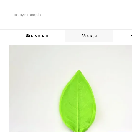
Перейти до основного контенту
Фоамиран
Молды