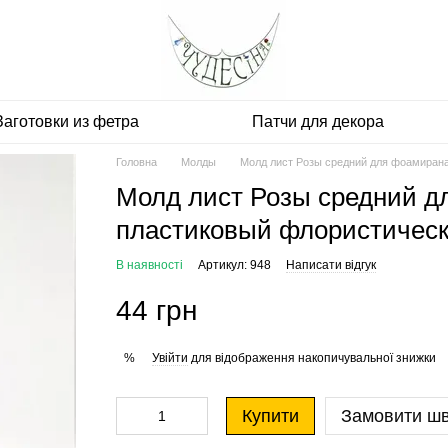
Заготовки из фетра
Патчи для декора
Головна
Молды
Молд лист Розы средний для фоамирана
Молд лист Розы средний д
пластиковый флористически
В наявності
Артикул: 948
Написати відгук
44 грн
Увійти
для відображення накопичувальної знижки
%
Купити
Замовити ш