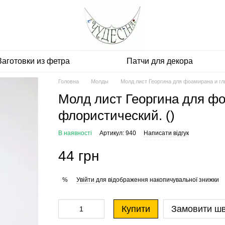
Заготовки из фетра
Патчи для декора
Головна
Молды
Молд лист Георгина для фоамирана и гл
Молд лист Георгина для ф
флористический. ()
В наявності
Артикул: 940
Написати відгук
44 грн
Увійти
для відображення накопичувальної знижки
%
Купити
Замовити ш