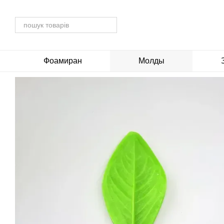
Перейти до основного контенту
Фоамиран
Молды