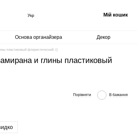
Мій кошик
Укр
Основа органайзера
Декор
ины пластиковый флористический. ()
оамирана и глины пластиковый
Порівняти
В бажання
видко