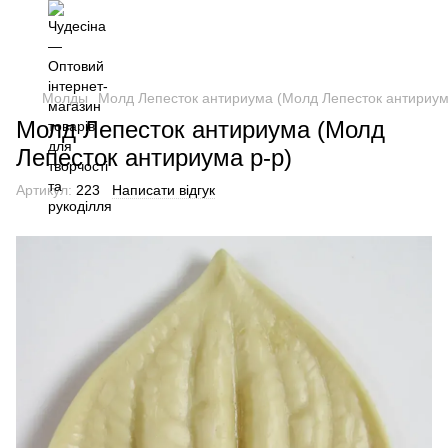
Молды
Молд Лепесток антириума (Молд Лепесток антириум
Молд Лепесток антириума (Молд
Лепесток антириума р-р)
Артикул:
223
Написати відгук