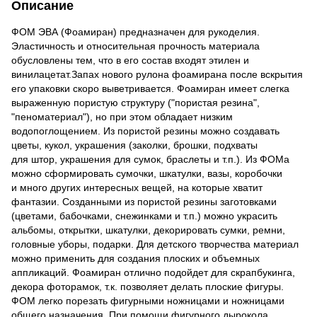
Описание
ФОМ ЭВА (Фоамиран) предназначен для рукоделия.
Эластичность и относительная прочность материала
обусловлены тем, что в его состав входят этилен и
винилацетат.Запах нового рулона фоамирана после вскрытия
его упаковки скоро выветривается. Фоамиран имеет слегка
выраженную пористую структуру ("пористая резина",
"пеноматериал"), но при этом обладает низким
водопоглощением. Из пористой резины можно создавать
цветы, кукол, украшения (заколки, брошки, подхваты
для штор, украшения для сумок, браслеты и т.п.). Из ФОМа
можно сформировать сумочки, шкатулки, вазы, коробочки
и много других интересных вещей, на которые хватит
фантазии. Созданными из пористой резины заготовками
(цветами, бабочками, снежинками и т.п.) можно украсить
альбомы, открытки, шкатулки, декорировать сумки, ремни,
головные уборы, подарки. Для детского творчества материал
можно применить для создания плоских и объемных
аппликаций. Фоамиран отлично подойдет для скрапбукинга,
декора фоторамок, т.к. позволяет делать плоские фигуры.
ФОМ легко порезать фигурными ножницами и ножницами
общего назначения. При помощи фигурного дырокола