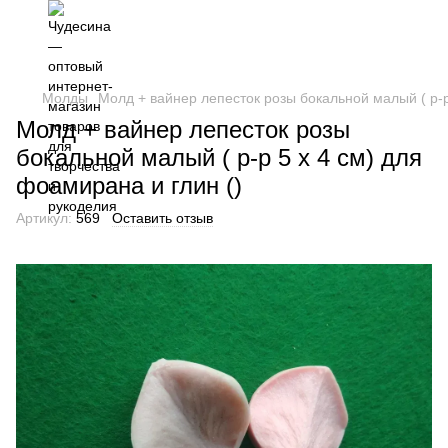
Молды
Молд + вайнер лепесток розы бокальной малый ( р-р
Молд + вайнер лепесток розы
бокальной малый ( р-р 5 х 4 см) для
фоамирана и глин ()
Артикул:
569
Оставить отзыв