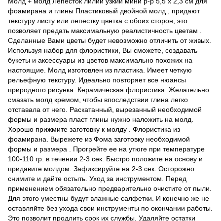
Молд + молд Лепесток лилии узкий мини р-р 5,5 х 2,3 см для
фоамирана и глины Пластиковый двойной молд , придают
текстуру листу или лепестку цветка с обоих сторон, это
позволяет предать максимальную реалистичность цветам .
Сделанные Вами цветы будет невозможно отличить от живых.
Используя набор для флористики, Вы сможете, создавать
букеты и аксессуары из цветов максимально похожих на
настоящие. Молд изготовлен из пластика. Имеет четкую
рельефную текстуру. Идеально повторяет все нюансы
природного рисунка. Керамическая флористика. Желательно
смазать молд кремом, чтобы впоследствии глина легко
отставала от него. Раскатанный, вырезанный необходимой
формы и размера пласт глины нужно наложить на молд.
Хорошо прижмите заготовку к молду . Флористика из
фоамирана. Вырежете из Фома заготовку необходимой
формы и размера . Прогрейте ее на утюге при температуре
100-110 гр. в течении 2-3 сек. Быстро положите на основу и
придавите молдом. Зафиксируйте на 2-3 сек. Осторожно
снимите и дайте остыть. Уход за инструментом. Перед
применением обязательно предварительно очистите от пыли.
Для этого уместны будут влажные салфетки. И конечно же не
оставляйте без ухода свои инструменты по окончании работы.
Это позволит продлить срок их службы. Удаляйте остатки