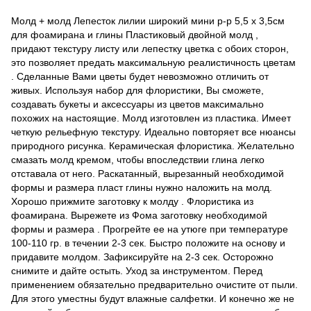
Молд + молд Лепесток лилии широкий мини р-р 5,5 х 3,5см
для фоамирана и глины Пластиковый двойной молд ,
придают текстуру листу или лепестку цветка с обоих сторон,
это позволяет предать максимальную реалистичность цветам
. Сделанные Вами цветы будет невозможно отличить от
живых. Используя набор для флористики, Вы сможете,
создавать букеты и аксессуары из цветов максимально
похожих на настоящие. Молд изготовлен из пластика. Имеет
четкую рельефную текстуру. Идеально повторяет все нюансы
природного рисунка. Керамическая флористика. Желательно
смазать молд кремом, чтобы впоследствии глина легко
отставала от него. Раскатанный, вырезанный необходимой
формы и размера пласт глины нужно наложить на молд.
Хорошо прижмите заготовку к молду . Флористика из
фоамирана. Вырежете из Фома заготовку необходимой
формы и размера . Прогрейте ее на утюге при температуре
100-110 гр. в течении 2-3 сек. Быстро положите на основу и
придавите молдом. Зафиксируйте на 2-3 сек. Осторожно
снимите и дайте остыть. Уход за инструментом. Перед
применением обязательно предварительно очистите от пыли.
Для этого уместны будут влажные салфетки. И конечно же не