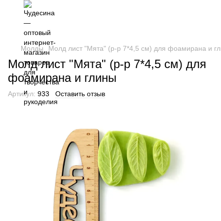
Молды
Молд лист "Мята" (р-р 7*4,5 см) для фоамирана и г
Молд лист "Мята" (р-р 7*4,5 см) для
фоамирана и глины
Артикул:
933
Оставить отзыв